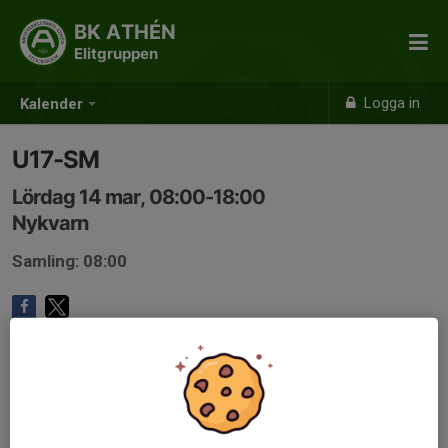
BK ATHÉN
Elitgruppen
Logga in
Kalender
U17-SM
Lördag 14 mar, 08:00-18:00
Nykvarn
Samling: 08:00