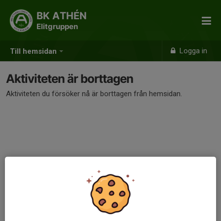
BK ATHÉN
Elitgruppen
Logga in
Till hemsidan
Aktiviteten är borttagen
Aktiviteten du försöker nå är borttagen från hemsidan.