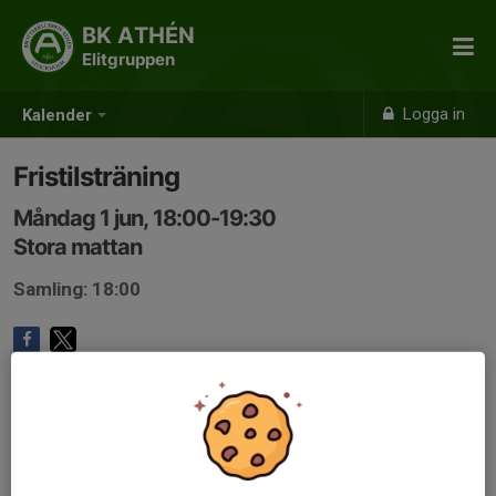
BK ATHÉN
Elitgruppen
Logga in
Kalender
Fristilsträning
Måndag 1 jun, 18:00-19:30
Stora mattan
Samling: 18:00