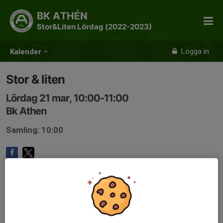
BK ATHÉN
Stor&Liten Lördag (2022-2023)
Logga in
Kalender
Stor & liten
Lördag 21 mar, 10:00-11:00
Bk Athen
Samling: 10:00