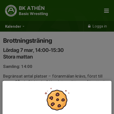
BK ATHÉN
Basic Wrestling
Logga in
Kalender
Brottningsträning
Lördag 7 mar, 14:00-15:30
Stora mattan
Samling: 14:00
Begränsat antal platser – föranmälan krävs, först till
kvarn. Får du förhinder? Uppdatera ditt svar för att göra
platsen tillgänglig för annan.