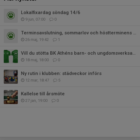
Lokalfixardag söndag 14/6
9 jun, 07:00
0
Terminsavslutning, sommarlov och höstterminens uppstart
26 maj, 19:42
1
Vill du stötta BK Athéns barn- och ungdomsverksamhet?
18 maj, 18:00
0
Ny rutin i klubben: städveckor införs
12 mar, 18:47
5
Kallelse till årsmöte
27 jan, 19:00
0