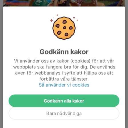
Godkänn kakor
Vi använder oss av kakor (cookies) för att vår
Den 14–16 augusti kickstartar vi höstterminen med BK Athéns
webbplats ska fungera bra för dig. De används
traditionsenliga uppstartsläger – tre dagar fyllda med brottning,
även för webbanalys i syfte att hjälpa oss att
gemenskap och roliga aktiviteter. Lägret är kostnadsfritt och
förbättra våra tjänster.
öppet för alla våra brottare...
Så använder vi cookies
Läs mer
Godkänn alla kakor
Var med och gör skillnad
Bara nödvändiga
21 jul, 08:30
0 kommentarer