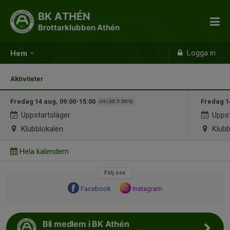
BK ATHÉN
Brottarklubben Athén
Logga in
Hem
Aktiviteter
Fredag 14 aug, 09:00-15:00
Fredag 1
U9 (2017-2019)
Uppstartsläger
Uppst
Klubblokalen
Klubb
Hela kalendern
Följ oss
Facebook
Instagram
Bli medlem i BK Athén