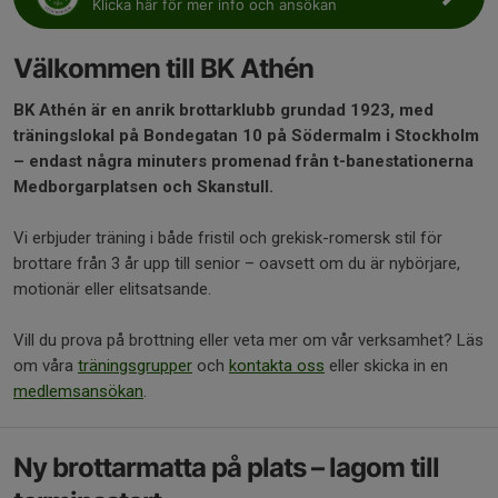
Klicka här för mer info och ansökan
Välkommen till BK Athén
BK Athén är en anrik brottarklubb grundad 1923, med
träningslokal på Bondegatan 10 på Södermalm i Stockholm
– endast några minuters promenad från t-banestationerna
Medborgarplatsen och Skanstull.
Vi erbjuder träning i både fristil och grekisk-romersk stil för
brottare från 3 år upp till senior – oavsett om du är nybörjare,
motionär eller elitsatsande.
Vill du prova på brottning eller veta mer om vår verksamhet? Läs
om våra
träningsgrupper
och
kontakta oss
eller skicka in en
medlemsansökan
.
Ny brottarmatta på plats – lagom till