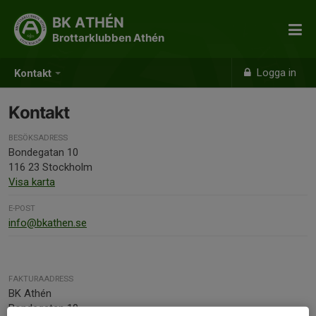
BK ATHÉN
Brottarklubben Athén
Logga in
Kontakt
Kontakt
BESÖKSADRESS
Bondegatan 10
116 23 Stockholm
Visa karta
E-POST
info@bkathen.se
FAKTURAADRESS
BK Athén
Bondegatan 10