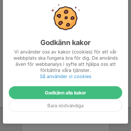
116 23 Stockholm
MEJLA PDF-FAKTUROR TILL
ekonomi@bkathen.se
ORG. NUMMER
802000-2203
Godkänn kakor
BANKGIRO
Vi använder oss av kakor (cookies) för att vår
236-7845
webbplats ska fungera bra för dig. De används
även för webbanalys i syfte att hjälpa oss att
SWISH-NUMMER
förbättra våra tjänster.
123 546 716
Så använder vi cookies
Godkänn alla kakor
Bara nödvändiga