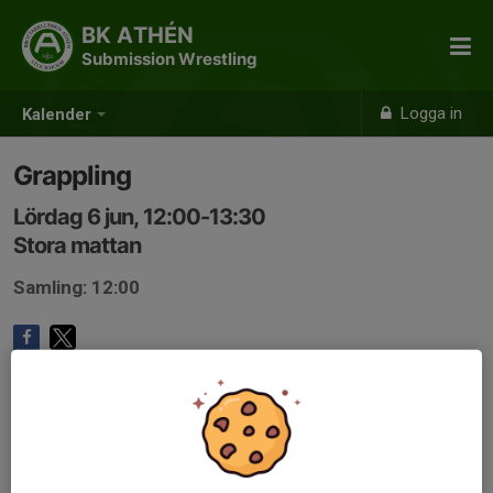
BK ATHÉN
Submission Wrestling
Logga in
Kalender
Grappling
Lördag 6 jun, 12:00-13:30
Stora mattan
Samling: 12:00