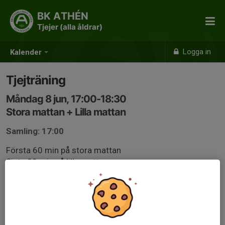
BK ATHÉN
Tjejer (alla åldrar)
Logga in
Kalender
Tjejträning
Måndag 8 jun, 17:00-18:30
Stora mattan + Lilla mattan
Samling: 17:00
Första 60 min på stora mattan
Sista 30 min på lilla mattan