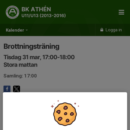
BK ATHÉN
U11/U13 (2013-2016)
Logga in
Kalender
Brottningsträning
Tisdag 31 mar, 17:00-18:00
Stora mattan
Samling: 17:00