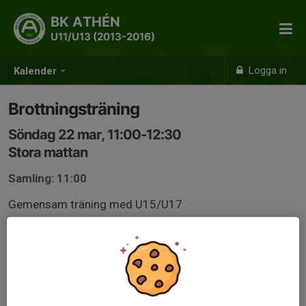
BK ATHÉN
U11/U13 (2013-2016)
Logga in
Kalender
Brottningsträning
Söndag 22 mar, 11:00-12:30
Stora mattan
Samling: 11:00
Gemensam träning med U15/U17