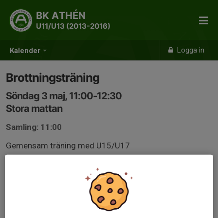
BK ATHÉN
U11/U13 (2013-2016)
Logga in
Kalender
Brottningsträning
Söndag 3 maj, 11:00-12:30
Stora mattan
Samling: 11:00
Gemensam träning med U15/U17