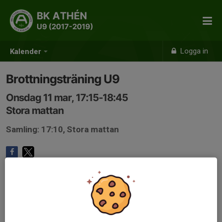
BK ATHÉN
U9 (2017-2019)
Logga in
Kalender
Brottningsträning U9
Onsdag 11 mar, 17:15-18:45
Stora mattan
Samling: 17:10, Stora mattan