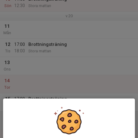
12:30
Sön
Stora mattan
v.20
11
Mån
12
17:00
Brottningsträning
18:00
Tis
Stora mattan
13
Ons
14
Tor
15
17:00
Brottningsträning
18:00
Fre
Stora mattan
16
10:00
Väsby Wrestling Open 2026
17:00
Lör
Kampsportcentret, Husarvägen 29, Upplands Vä
17
10:00
Städvecka U11/U13