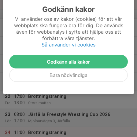
16:00
Sön
Klubblokalen
Godkänn kakor
v.21
Vi använder oss av kakor (cookies) för att vår
18
webbplats ska fungera bra för dig. De används
Mån
även för webbanalys i syfte att hjälpa oss att
förbättra våra tjänster.
19
17:00
Brottningsträning
Så använder vi cookies
18:00
Tis
Stora mattan
20
Godkänn alla kakor
Ons
Bara nödvändiga
21
Tor
22
17:00
Brottningsträning
18:00
Fre
Stora mattan
23
08:00
Järfälla Freestyle Wrestling Cup 2026
17:00
Lör
Mjölnarvägen 3, Järfälla
24
11:00
Brottningsträning