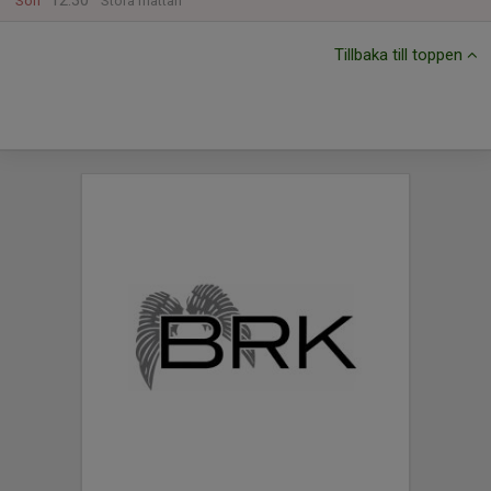
12:30
Sön
Stora mattan
Tillbaka till toppen